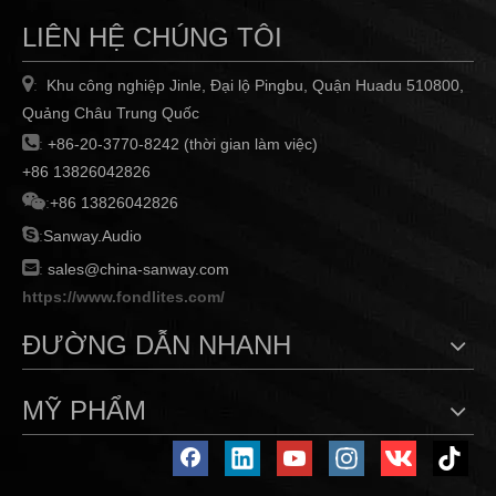
LIÊN HỆ CHÚNG TÔI

Khu công nghiệp Jinle, Đại lộ Pingbu, Quận Huadu 510800,
:
Quảng Châu Trung Quốc

:
+86-20-3770-8242 (thời gian làm việc)
+86 13826042826

:
+86 13826042826

:
Sanway.Audio

:
sales@china-sanway.com
https://www.fondlites.com/
ĐƯỜNG DẪN NHANH
MỸ PHẨM