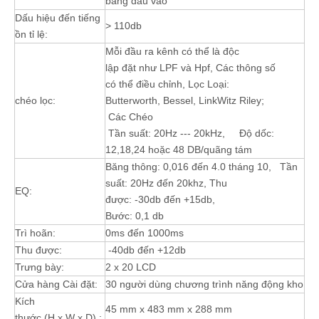
bằng đầu vào
Dấu hiệu đến tiếng
> 110db
ồn tỉ lệ:
Mỗi đầu ra kênh có thể là độc
lập đặt như LPF và Hpf, Các thông số
có thể điều chỉnh, Lọc Loại:
chéo lọc:
Butterworth, Bessel, LinkWitz Riley;
Các Chéo
Tần suất: 20Hz --- 20kHz, Độ dốc:
12,18,24 hoặc 48 DB/quãng tám
Băng thông: 0,016 đến 4.0 tháng 10, Tần
suất: 20Hz đến 20khz, Thu
EQ:
được: -30db đến +15db,
Bước: 0,1 db
Trì hoãn:
0ms đến 1000ms
Thu được:
-40db đến +12db
Trưng bày:
2 x 20 LCD
Cửa hàng Cài đặt:
30 người dùng chương trình năng động kho
Kích
45 mm x 483 mm x 288 mm
thước (H x W x D) :