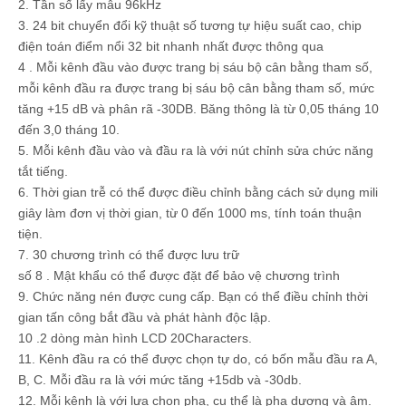
2. Tần số lấy mẫu 96kHz
3. 24 bit chuyển đổi kỹ thuật số tương tự hiệu suất cao, chip
điện toán điểm nổi 32 bit nhanh nhất được thông qua
4 . Mỗi kênh đầu vào được trang bị sáu bộ cân bằng tham số,
mỗi kênh đầu ra được trang bị sáu bộ cân bằng tham số, mức
tăng +15 dB và phân rã -30DB. Băng thông là từ 0,05 tháng 10
đến 3,0 tháng 10.
5. Mỗi kênh đầu vào và đầu ra là với nút chỉnh sửa chức năng
tắt tiếng.
6. Thời gian trễ có thể được điều chỉnh bằng cách sử dụng mili
giây làm đơn vị thời gian, từ 0 đến 1000 ms, tính toán thuận
tiện.
7. 30 chương trình có thể được lưu trữ
số 8 . Mật khẩu có thể được đặt để bảo vệ chương trình
9. Chức năng nén được cung cấp. Bạn có thể điều chỉnh thời
gian tấn công bắt đầu và phát hành độc lập.
10 .2 dòng màn hình LCD 20Characters.
11. Kênh đầu ra có thể được chọn tự do, có bốn mẫu đầu ra A,
B, C. Mỗi đầu ra là với mức tăng +15db và -30db.
12. Mỗi kênh là với lựa chọn pha, cụ thể là pha dương và âm.