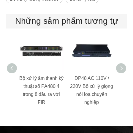
Những sảm phẩm tương tự
Bộ xử lý âm thanh kỹ
DP48 AC 110V /
DP28
thuật số PA480 4
220V Bộ xử lý giọng
Đầu
trong 8 đầu ra với
nói loa chuyên
tiếng
FIR
nghiệp
số