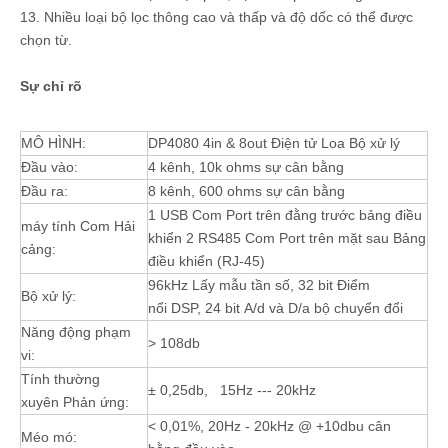
13. Nhiều loại bộ lọc thông cao và thấp và độ dốc có thể được
chọn từ.
Sự chỉ rõ
MÔ HÌNH:
DP4080 4in & 8out Điện tử Loa Bộ xử lý
Đầu vào:
4 kênh, 10k ohms sự cân bằng
Đầu ra:
8 kênh, 600 ohms sự cân bằng
1 USB Com Port trên đằng trước bảng điều
máy tính Com Hải
khiển 2 RS485 Com Port trên mặt sau Bảng
cảng:
điều khiển (RJ-45)
96kHz Lấy mẫu tần số, 32 bit Điểm
Bộ xử lý:
nổi DSP, 24 bit A/d và D/a bộ chuyển đổi
Năng động phạm
> 108db
vi:
Tính thường
± 0,25db, 15Hz --- 20kHz
xuyên Phản ứng:
< 0,01%, 20Hz - 20kHz @ +10dbu cân
Méo mó: