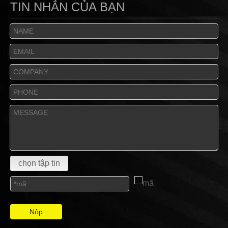
TIN NHẮN CỦA BẠN
chọn tập tin
Nộp