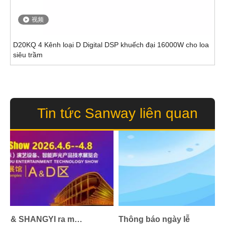
视频
D20KQ 4 Kênh loại D Digital DSP khuếch đại 16000W cho loa
siêu trầm
Tin tức Sanway liên quan
SANWAY & SHANGYI ra mắt dòng sản phẩm âm thanh chuyên nghiệp mới tại 2026 Quảng Châu GETshow
Thông báo ngày lễ