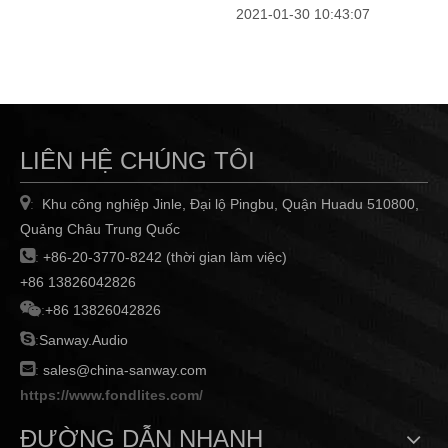
2021-01-30 10:43:07
LIÊN HỆ CHÚNG TÔI

Khu công nghiệp Jinle, Đại lộ Pingbu, Quận Huadu 510800,
:
Quảng Châu Trung Quốc

:
+86-20-3770-8242 (thời gian làm việc)
+86 13826042826

:
+86 13826042826

:
Sanway.Audio

:
sales@china-sanway.com
https://www.fondlites.com/
ĐƯỜNG DẪN NHANH