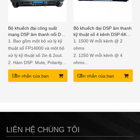
và đầu ra được đặt tự do.
Bộ khuếch đại công suất
Bộ khuếch đại DSP âm thanh
mạng DSP âm thanh nổi D14
kỹ thuật số 4 kênh DSP-6KQ
7000W với chức năng Wifi
cho hệ thống quản lý loa
1. Bao gồm một bộ xử lý kỹ
1. 1500 W mỗi kênh @ 2
thuật số FP14000 và một bộ
ohms
xử lý kỹ thuật số 2in & 2out.
2. 1250 W mỗi kênh @ 4
2. Hàm DSP: Mute, Polarity,
ohms
Gain, Eq, Xover, Limiter.
3. Khung 2U chỉ nặng 13kg
Tin nhắn của bạn
Tin nhắn của bạn
3. Hàm Ethernet (WiFi): Kiểm
4. Giai đoạn đầu ra của lớp
soát nhiều bộ khuếch đại
TD với chức năng DSP
D14 trong một máy tính bằng
WiFi.
LIÊN HỆ CHÚNG TÔI