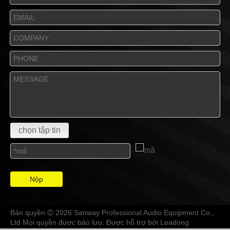
chọn tập tin
Nộp
Bản quyền
2026 Sanway Professional Audio Equipment Co.,

Ltd Mọi quyền được bảo lưu. Được hỗ trợ bởi
Leadong