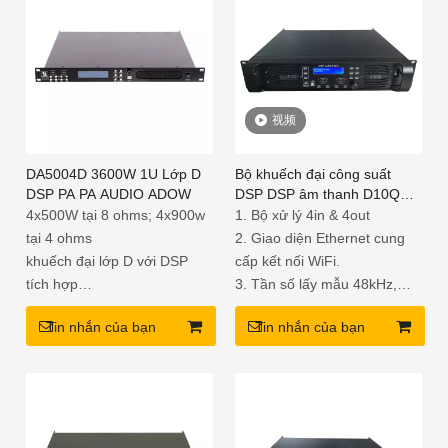
视频
DA5004D 3600W 1U Lớp D
Bộ khuếch đại công suất
DSP PA PA AUDIO ADOW
DSP DSP âm thanh D10Q
4CH với Ethernet
4x500W tại 8 ohms; 4x900w
1. Bộ xử lý 4in & 4out
tại 4 ohms
2. Giao diện Ethernet cung
khuếch đại lớp D với DSP
cấp kết nối WiFi.
tích hợp
3. Tần số lấy mẫu 48kHz,
Hiệu quả cao và nhỏ gọn và
DSP điểm cố định 48 bit, bộ
Tin nhắn của bạn
Tin nhắn của bạn
nhẹ
chuyển đổi A/D và D/A 24 bit
Người hâm mộ làm mát và
4. 20 Cấu hình đặt trước của
bảo vệ đầu ra
nhà máy có thể được sửa đổi
và lưu trữ trong các cài đặt
trước người dùng.