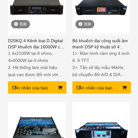
视频
视频
D20KQ 4 Kênh loại D Digital
Bộ khuếch đại công suất âm
DSP khuếch đại 16000W cho
thanh DSP kỹ thuật số 4
loa siêu trầm
kênh Sanway với màn hình
1.4x2100W tại 8 ohms,
1>. Màn hình cảm ứng 4 inch
cảm ứng DP10Q
4x4000W tại 4 ohms
6: 9 TFT
2. Hệ thống làm mát hiệu
2>. Tần số lấy mẫu 96kHz,
quả cao được đổi mới với
bộ chuyển đổi A/D & D/A
thiết kế đặc biệt để làm mát
24bit, chip DSP điểm nổi 32
Tin nhắn của bạn
Tin nhắn của bạn
nhanh
bit.
3. Hàm DSP: Mute, Polarity,
3>. Với phần mềm điều khiển
Gain, Eq, Xover, Limiter.
PC chuyên nghiệp, điều
4. Siêu sức mạnh; mạch nhỏ
khiển thời gian thực từ xa
gọn bên trong, hiệu quả cao
bằng USB hoặc RS485.
và nhẹ
4>. 4 kênh đầu vào và đầu
ra, đầu vào mô hình ma trận