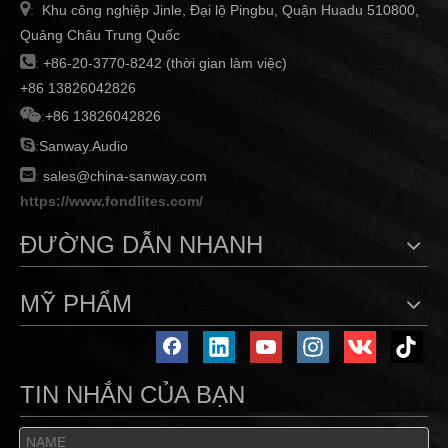

Khu công nghiệp Jinle, Đại lộ Pingbu, Quận Huadu 510800,
:
Quảng Châu Trung Quốc

:
+86-20-3770-8242 (thời gian làm việc)
+86 13826042826

:
+86 13826042826

:
Sanway.Audio

:
sales@china-sanway.com
https://www.fondlites.com/
ĐƯỜNG DẪN NHANH
MỸ PHẨM
TIN NHẮN CỦA BẠN