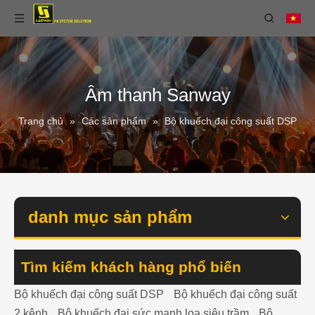
Âm thanh Sanway
Trang chủ
»
Các sản phẩm
»
Bộ khuếch đại công suất DSP
danh mục sản phẩm
Tìm kiếm khách hàng phổ biến
Bộ khuếch đại công suất DSP
Bộ khuếch đại công suất
2 kênh
Bộ khuếch đại sức mạnh loa siêu trầm
Bộ