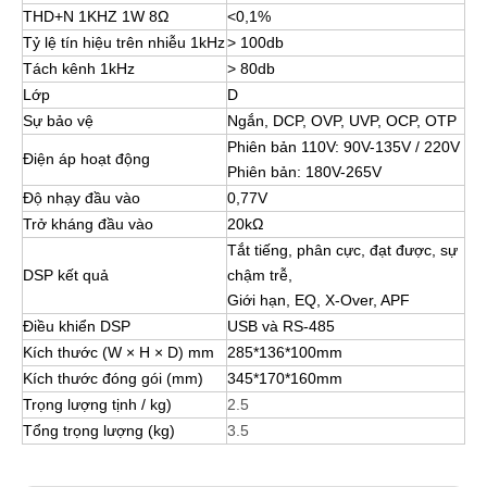
THD+N 1KHZ 1W 8Ω
<0,1%
Tỷ lệ tín hiệu trên nhiễu 1kHz
> 100db
Tách kênh 1kHz
> 80db
Lớp
D
Sự bảo vệ
Ngắn, DCP, OVP, UVP, OCP, OTP
Phiên bản 110V: 90V-135V / 220V
Điện áp hoạt động
Phiên bản: 180V-265V
Độ nhạy đầu vào
0,77V
Trở kháng đầu vào
20kΩ
Tắt tiếng, phân cực, đạt được, sự
DSP kết quả
chậm trễ,
Giới hạn, EQ, X-Over, APF
Điều khiển DSP
USB và RS-485
Kích thước (W × H × D) mm
285*136*100mm
Kích thước đóng gói (mm)
345*170*160mm
Trọng lượng tịnh / kg)
2.5
Tổng trọng lượng (kg)
3.5