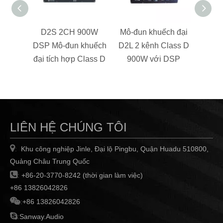
D2S 2CH 900W
Mô-đun khuếch đại
D28
DSP Mô-đun khuếch
D2L 2 kênh Class D
Mô-đ
đại tích hợp Class D
900W với DSP
được 
LIÊN HỆ CHÚNG TÔI

Khu công nghiệp Jinle, Đại lộ Pingbu, Quận Huadu 510800,
:
Quảng Châu Trung Quốc

:
+86-20-3770-8242 (thời gian làm việc)
+86 13826042826

:
+86 13826042826

:
Sanway.Audio