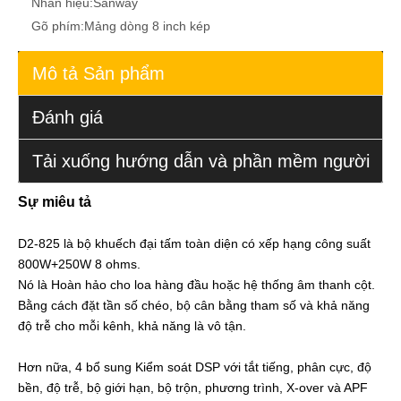
Nhãn hiệu:
Sanway
Gõ phím:
Mảng dòng 8 inch kép
Mô tả Sản phẩm
Đánh giá
Tải xuống hướng dẫn và phần mềm người
Sự miêu tả
dùng
D2-825 là bộ khuếch đại tấm toàn diện có xếp hạng công suất
800W+250W 8 ohms.
Nó là Hoàn hảo cho loa hàng đầu hoặc hệ thống âm thanh cột.
Bằng cách đặt tần số chéo, bộ cân bằng tham số và khả năng
độ trễ cho mỗi kênh, khả năng là vô tận.
Hơn nữa, 4 bổ sung Kiểm soát DSP với tắt tiếng, phân cực, độ
bền, độ trễ, bộ giới hạn, bộ trộn, phương trình, X-over và APF