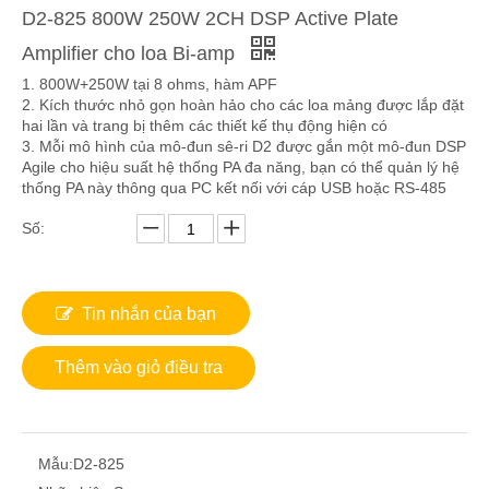
D2-825 800W 250W 2CH DSP Active Plate
Amplifier cho loa Bi-amp
1. 800W+250W tại 8 ohms, hàm APF
2. Kích thước nhỏ gọn hoàn hảo cho các loa mảng được lắp đặt
hai lần và trang bị thêm các thiết kế thụ động hiện có
3. Mỗi mô hình của mô-đun sê-ri D2 được gắn một mô-đun DSP
Agile cho hiệu suất hệ thống PA đa năng, bạn có thể quản lý hệ
thống PA này thông qua PC kết nối với cáp USB hoặc RS-485
Số:
Tin nhắn của bạn
Thêm vào giỏ điều tra
Mẫu:
D2-825