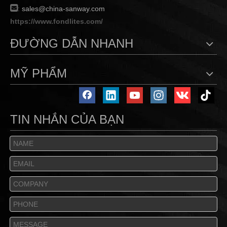

:
sales@china-sanway.com
https://www.fondlites.com/
ĐƯỜNG DẪN NHANH
MỸ PHẨM
TIN NHẮN CỦA BẠN