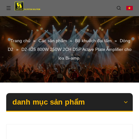
Trang chủ
»
Các sản phẩm
»
Bộ khuếch đại tấm
»
Dòng
D2
»
D2-825 800W 250W 2CH DSP Active Plate Amplifier cho
loa Bi-amp
danh mục sản phẩm