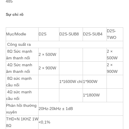
485
Sự chỉ rõ
D2S-
Mục/Modle
D2S
D2S-SUB8
D2S-SUB4
TWO
Công suất ra
8Ω Sức mạnh
2 ×
2 × 500W
âm thanh nổi
500W
4Ω Sức mạnh
2 ×
2 × 900W
âm thanh nổi
900W
8Ω sức mạnh
1*1600W chỉ
1*900W
cầu nối
4Ω sức mạnh
1*1800W
cầu nối
Phản hồi thường
20Hz-20kHz ± 1dB
xuyên
THD+N 1KHZ 1W
<0,1%
8Ω