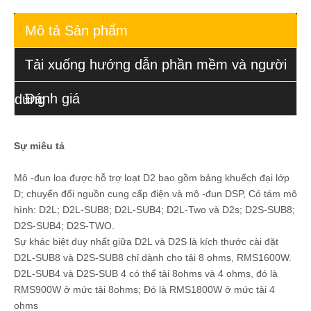
Mô tả Sản phẩm
Tải xuống hướng dẫn phần mềm và người
Đánh giá
dùng
Sự miêu tả
Mô -đun loa được hỗ trợ loạt D2 bao gồm bảng khuếch đại lớp
D; chuyển đổi nguồn cung cấp điện và mô -đun DSP, Có tám mô
hình: D2L; D2L-SUB8; D2L-SUB4; D2L-Two và D2s; D2S-SUB8;
D2S-SUB4; D2S-TWO.
Sự khác biệt duy nhất giữa D2L và D2S là kích thước cài đặt
D2L-SUB8 và D2S-SUB8 chỉ dành cho tải 8 ohms, RMS1600W.
D2L-SUB4 và D2S-SUB 4 có thể tải 8ohms và 4 ohms, đó là
RMS900W ở mức tải 8ohms; Đó là RMS1800W ở mức tải 4
ohms