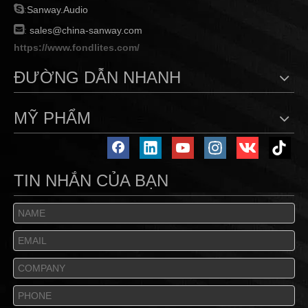

:
Sanway.Audio

:
sales@china-sanway.com
https://www.fondlites.com/
ĐƯỜNG DẪN NHANH
MỸ PHẨM
TIN NHẮN CỦA BẠN