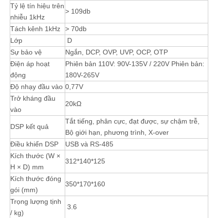
Tỷ lệ tín hiệu trên
> 109db
nhiễu 1kHz
Tách kênh 1kHz
> 70db
Lớp
D
Sự bảo vệ
Ngắn, DCP, OVP, UVP, OCP, OTP
Điện áp hoạt
Phiên bản 110V: 90V-135V / 220V Phiên bản:
động
180V-265V
Độ nhạy đầu vào
0,77V
Trở kháng đầu
20kΩ
vào
Tắt tiếng, phân cực, đạt được, sự chậm trễ,
DSP kết quả
Bộ giới hạn, phương trình, X-over
Điều khiển DSP
USB và RS-485
Kích thước (W ×
312*140*125
H × D) mm
Kích thước đóng
350*170*160
gói (mm)
Trọng lượng tịnh
3.6
/ kg)