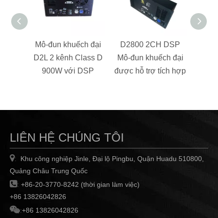
Mô-đun khuếch đại
D2800 2CH DSP
Mô-đ
D2L 2 kênh Class D
Mô-đun khuếch đại
D2650
900W với DSP
được hỗ trợ tích hợp
cho 
LIÊN HỆ CHÚNG TÔI

Khu công nghiệp Jinle, Đại lộ Pingbu, Quận Huadu 510800,
:
Quảng Châu Trung Quốc

:
+86-20-3770-8242 (thời gian làm việc)
+86 13826042826

:
+86 13826042826