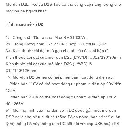
Mô-đun D2L-Two và D2S-Two có thể cung cấp năng lượng cho
một loa ba người khác
Tính năng sê -ri D2
1>. Công suất đầu ra cao: Max RMS1800W;
2>. Trọng lượng nhẹ: D2S chỉ là 3,8kg; D2L chỉ là 3,6kg
3>. Kích thước cài đặt nhỏ gọn cho tất cả các loại hộp tủ:
Kích thước cài đặt của mô -đun D2L (L*W*D) là 312*190*90mm
Kích thước cài đặt của mô hình D2S (L*W*D) là
312*140*126mm
4>. Mô -đun D2 Series có hai phiên bản hoạt động điện áp:
Phiên bản 110V có thể hoạt động từ phạm vi điện áp 90V đến
135V;
Phiên bản 220V có thể hoạt động từ phạm vi điện áp 180V
đến 265V
5>. Mỗi mô hình của mô-đun sê-ri D2 được gắn một mô-đun
DSP Agile cho hiệu suất hệ thống PA đa năng, bạn có thể quản
lý hệ thống PA này thông qua PC kết nối với cáp USB hoặc RS-