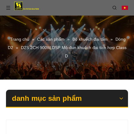
Trang chủ
»
Các sản phẩm
»
Bộ khuếch đại tấm
»
Dòng
D2
»
D2S 2CH 900W DSP Mô-đun khuếch đại tích hợp Class
D
danh mục sản phẩm