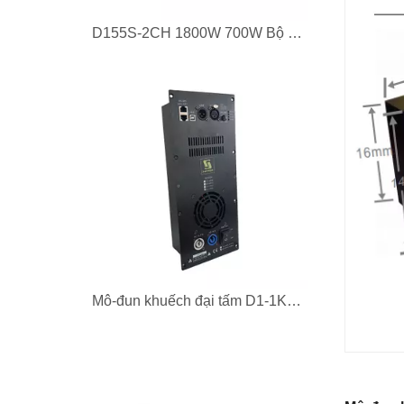
D155S-2CH 1800W 700W Bộ khuếch đại tấm loại D 700W cho loa hoạt động
Mô-đun khuếch đại tấm D1-1KD 1000W Class D cho âm trầm siêu trầm