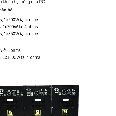
u khiển hệ thống qua PC.
oàn bộ.
s; 1x500W tại 4 ohms
; 1x700W tại 4 ohms
s; 1x850W tại 4 ohms
W ở 8 ohms
; 1x1800W tại 4 ohms