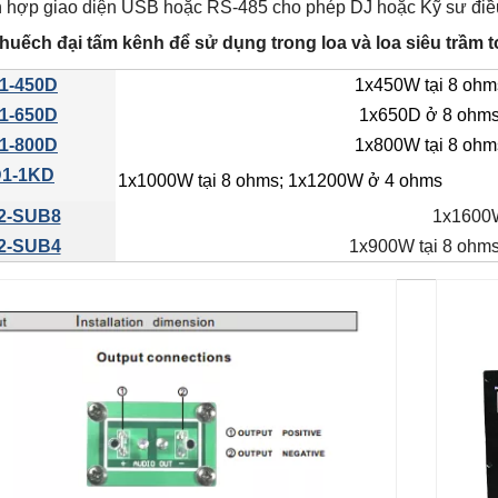
h hợp giao diện USB hoặc RS-485 cho phép DJ hoặc Kỹ sư điề
huếch đại tấm kênh để sử dụng trong loa và loa siêu trầm t
1-450D
1x450W tại 8 ohm
1-650D
1x650D ở 8 ohms
1-800D
1x800W tại 8 ohm
1-1KD
1x1000W tại 8 ohms; 1x1200W ở 4 ohms
2-SUB8
1x1600
2-SUB4
1x900W tại 8 ohms