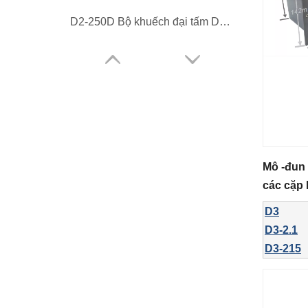
D2-250D Bộ khuếch đại tấm DSP 2 chiều toàn dải 250W cho loa nhỏ
Mô -đun 
các cặp 
D3
D2800 2CH DSP Mô-đun khuếch đại được hỗ trợ tích hợp
D3-2.1
D3-215