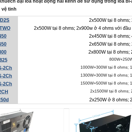
huếch đại loa hoạt động hai kênh để sử dụng trong loa bi
 vệ tinh
/D2S
2x500W tại 8 ohms;
-TWO
2x500W tại 8 ohms; 2x900w ở 4 ohms với đầu r
450
2x450W tại 8 ohms;
650
2x650W tại 8 ohms;
800
2x800W tại 8 ohms;
800W+250W
825
1000W+300W tại 8 ohms; 
S-2Ch
1300W+300W tại 8 ohms; 
S-2Ch
1500W+500W tại 8 ohms; 
S-2Ch
2x1500W tại 8 ohms;
2CH
250d
2x250W ở 8 ohms; 