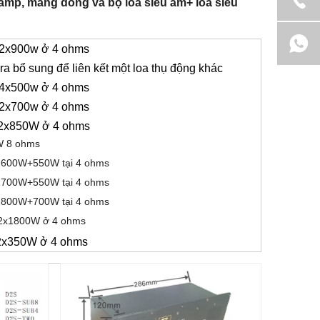
-amp, mảng dòng và bộ loa siêu âm+ loa siêu
 2x900w ở 4 ohms
a bổ sung để liên kết một loa thụ động khác
 4x500w ở 4 ohms
 2x700w ở 4 ohms
 2x850W ở 4 ohms
 8 ohms
1600W+550W tại 4 ohms
1700W+550W tại 4 ohms
1800W+700W tại 4 ohms
 2x1800W ở 4 ohms
2x350W ở 4 ohms