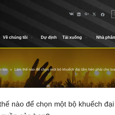
Về chúng tôi
Dự định
Tải xuống
Nhà phân
n tức
»
Làm thế nào để chọn một bộ khuếch đại tấm bên phải cho l
thế nào để chọn một bộ khuếch đại