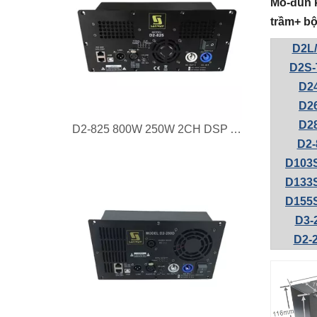
Mô-đun k
trầm+ bộ
D2L
D2S
D2
D2
D2
D2-825 800W 250W 2CH DSP Active Plate Amplifier cho loa Bi-amp
D2-
D103
D133
D155
D3-
D2-