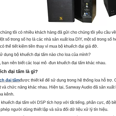
 chúng tôi có nhiều khách hàng đã gửi cho chúng tôi yêu cầu v
ột số trong số họ là các nhà sản xuất loa DIY, một số trong số 
có thể tiết kiệm tiền thay vì mua bộ khuếch đại giá đỡ.
sử dụng bộ khuếch đại tấm nào cho loa của mình?
 bạn nên biết các loại mô -đun khuếch đại tấm khác nhau.
ch đại tấm là gì?
ch đại tấm
được thiết kế để sử dụng trong hệ thống loa hỗ trợ.
 và chức năng khác nhau. Hiện tại, Sanway Audio đã sản xuất b
ba kênh.
 khuếch đại tấm với DSP tích hợp với tắt tiếng, phân cực, độ bề
hép người dùng thiết lập và sửa đổi dữ liệu xử lý tín hiệu.