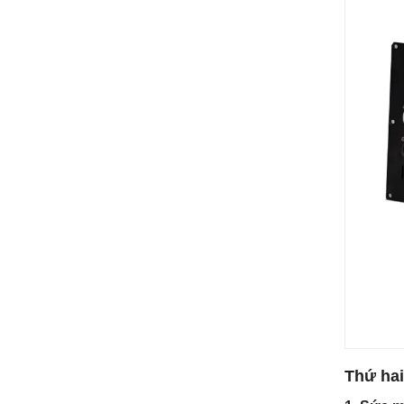
Mô-đun khuếch đại D2650 2CH Class D cho loa hoạt động 700W
Thứ hai