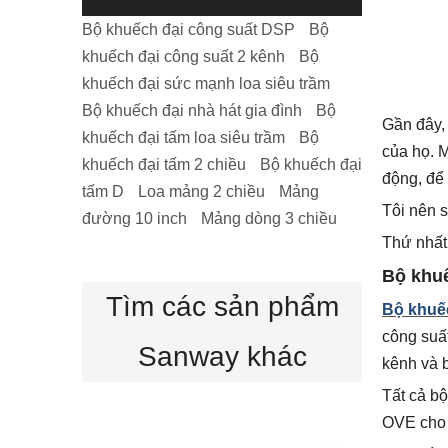
Bộ khuếch đại công suất DSP
Bộ
Mô-đun khuếch đại loa hoạt động 1 kênh D1-800D Class D 800w
khuếch đại công suất 2 kênh
Bộ
khuếch đại sức mạnh loa siêu trầm
Bộ khuếch đại nhà hát gia đình
Bộ
Gần đây,
khuếch đại tấm loa siêu trầm
Bộ
của họ. M
khuếch đại tấm 2 chiều
Bộ khuếch đại
động, để 
tấm D
Loa mảng 2 chiều
Mảng
Tôi nên 
đường 10 inch
Mảng dòng 3 chiều
Thứ nhất,
Bộ khuế
Tìm các sản phẩm
Bộ khuế
công suất
Mô-đun khuếch đại kỹ thuật số D1-650D Class D cho loa
Sanway khác
kênh và 
Tất cả bộ
OVE cho p